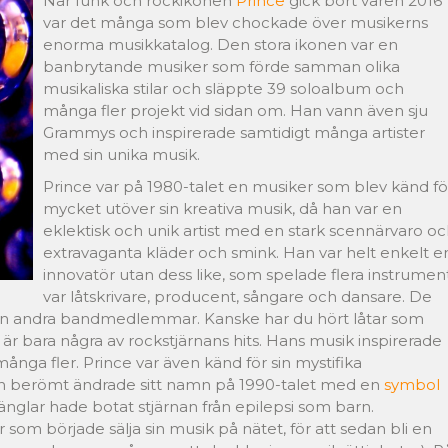
När funk och rockikonen
Prince
gick bort våren 2016
var det många som blev chockade över musikerns
enorma musikkatalog. Den stora ikonen var en
banbrytande musiker som förde samman olika
musikaliska stilar och släppte 39 soloalbum och
många fler projekt vid sidan om. Han vann även sju
Grammys och inspirerade samtidigt många artister
med sin unika musik.
Prince var på 1980-talet en musiker som blev känd fö
mycket utöver sin kreativa musik, då han var en
eklektisk och unik artist med en stark scennärvaro o
extravaganta kläder och smink. Han var helt enkelt e
innovatör utan dess like, som spelade flera instrument
var låtskrivare, producent, sångare och dansare. De
v utan andra bandmedlemmar. Kanske har du hört låtar som
 är bara några av rockstjärnans hits. Hans musik inspirerade
ånga fler. Prince var även känd för sin mystifika
 han berömt ändrade sitt namn på 1990-talet med en
symbol
nglar hade botat stjärnan från epilepsi som barn.
som började sälja sin musik på nätet, för att sedan bli en