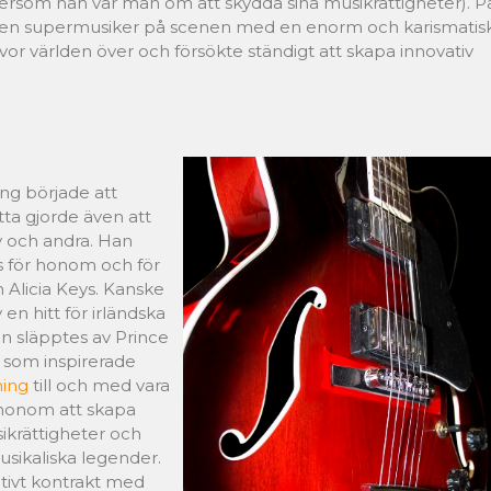
ersom han var mån om att skydda sina musikrättigheter). P
m en supermusiker på scenen med en enorm och karismatis
vor världen över och försökte ständigt att skapa innovativ
ung började att
tta gjorde även att
lv och andra. Han
ts för honom och för
 Alicia Keys. Kanske
n hitt för irländska
n släpptes av Prince
k som inspirerade
ing
till och med vara
e honom att skapa
ikrättigheter och
sikaliska legender.
ativt kontrakt med