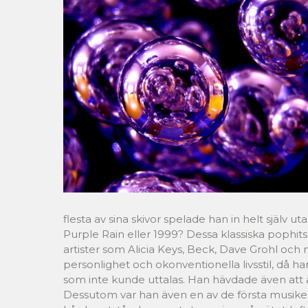
flesta av sina skivor spelade han in helt själ
Purple Rain eller 1999? Dessa klassiska pophits
artister som Alicia Keys, Beck, Dave Grohl och m
personlighet och okonventionella livsstil, då
som inte kunde uttalas. Han hävdade även att ä
Dessutom var han även en av de första musiker 