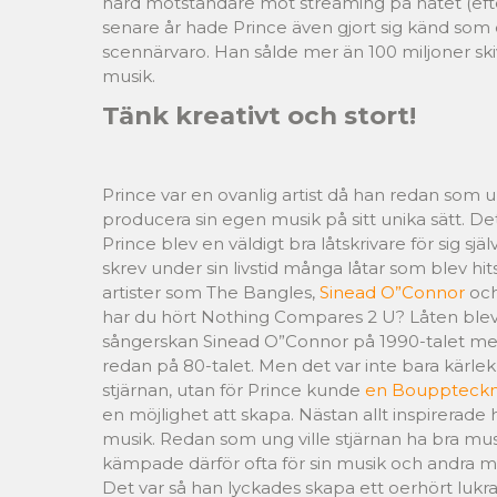
hård motståndare mot streaming på nätet (eft
senare år hade Prince även gjort sig känd so
scennärvaro. Han sålde mer än 100 miljoner ski
musik.
Tänk kreativt och stort!
Prince var en ovanlig artist då han redan som 
producera sin egen musik på sitt unika sätt. De
Prince blev en väldigt bra låtskrivare för sig sjä
skrev under sin livstid många låtar som blev hi
artister som The Bangles,
Sinead O”Connor
och
har du hört Nothing Compares 2 U? Låten blev e
sångerskan Sinead O”Connor på 1990-talet me
redan på 80-talet. Men det var inte bara kärle
stjärnan, utan för Prince kunde
en Bouppteckn
en möjlighet att skapa. Nästan allt inspirerad
musik. Redan som ung ville stjärnan ha bra mus
kämpade därför ofta för sin musik och andra mu
Det var så han lyckades skapa ett oerhört lukr