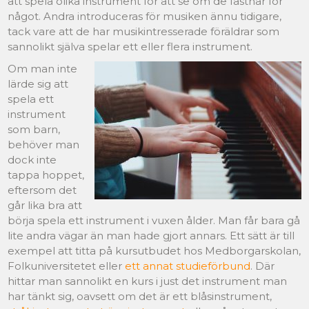
att spela olika instrument för att se om de fastnar för
något. Andra introduceras för musiken ännu tidigare,
tack vare att de har musikintresserade föräldrar som
sannolikt själva spelar ett eller flera instrument.
Om man inte
lärde sig att
spela ett
instrument
som barn,
behöver man
dock inte
tappa hoppet,
eftersom det
går lika bra att
börja spela ett instrument i vuxen ålder. Man får bara gå
lite andra vägar än man hade gjort annars. Ett sätt är till
exempel att titta på kursutbudet hos Medborgarskolan,
Folkuniversitetet eller
ett annat studieförbund
. Där
hittar man sannolikt en kurs i just det instrument man
har tänkt sig, oavsett om det är ett blåsinstrument,