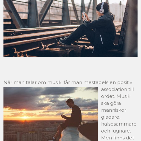
När man talar om musik, får man mestadels en positiv
association till
ordet. Musik
ska göra
människor
gladare,
hälsosammare
och lugnare.
Men finns det