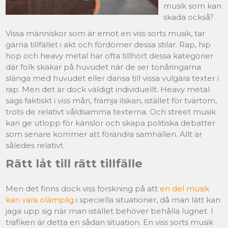
musik som kan
skada också?
Vissa människor som är emot en viss sorts musik, tar
gärna tillfället i akt och fördömer dessa stilar. Rap, hip
hop och heavy metal har ofta tillhört dessa kategorier
där folk skakar på huvudet när de ser tonåringarna
slänga med huvudet eller dansa till vissa vulgära texter i
rap. Men det är dock väldigt individuellt. Heavy metal
sägs faktiskt i viss mån, främja ilskan, istället för tvärtom,
trots de relativt våldsamma texterna. Och street musik
kan ge utlopp för känslor och skapa politiska debatter
som senare kommer att förändra samhällen. Allt är
således relativt.
Rätt låt till rätt tillfälle
Men det finns dock viss forskning på att
en del musik
kan vara olämplig
i speciella situationer, då man lätt kan
jaga upp sig när man istället behöver behålla lugnet. I
trafiken är detta en sådan situation. En viss sorts musik